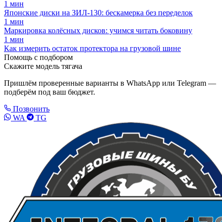
1 мин
Японские диски на ЗИЛ-130: бескамерка без переделок
1 мин
Маркировка колёсных дисков: учимся читать боковину
1 мин
Как измерить остаток протектора на грузовой шине
Помощь с подбором
Скажите модель тягача
Пришлём проверенные варианты в WhatsApp или Telegram —
подберём под ваш бюджет.
Позвонить
WA
TG