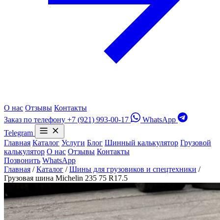
О нас
Отзывы
Контакты
Заказ по телефону
+7 (921) 993-00-17
WhatsApp
Telegram
Главная
Каталог
Услуги
Блог
Шинный калькулятор
Грузовой
калькулятор
О нас
Отзывы
Контакты
Позвонить
WhatsApp
Главная
/
Каталог
/
Шины для грузовиков и спецтехники
/
Грузовая шина Michelin 235 75 R17.5