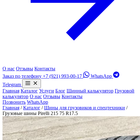
О нас
Отзывы
Контакты
Заказ по телефону
+7 (921) 993-00-17
WhatsApp
Telegram
Главная
Каталог
Услуги
Блог
Шинный калькулятор
Грузовой
калькулятор
О нас
Отзывы
Контакты
Позвонить
WhatsApp
Главная
/
Каталог
/
Шины для грузовиков и спецтехники
/
Грузовые шины Pirelli 215 75 R17.5