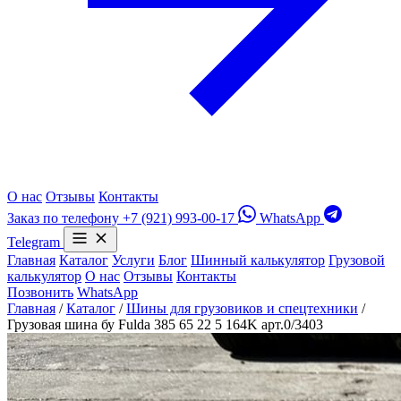
О нас
Отзывы
Контакты
Заказ по телефону
+7 (921) 993-00-17
WhatsApp
Telegram
Главная
Каталог
Услуги
Блог
Шинный калькулятор
Грузовой
калькулятор
О нас
Отзывы
Контакты
Позвонить
WhatsApp
Главная
/
Каталог
/
Шины для грузовиков и спецтехники
/
Грузовая шина бу Fulda 385 65 22 5 164K арт.0/3403