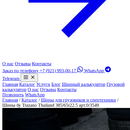
О нас
Отзывы
Контакты
Заказ по телефону
+7 (921) 993-00-17
WhatsApp
Telegram
Главная
Каталог
Услуги
Блог
Шинный калькулятор
Грузовой
калькулятор
О нас
Отзывы
Контакты
Позвонить
WhatsApp
Главная
/
Каталог
/
Шины для грузовиков и спецтехники
/
Шины бу Trazano Thailand 385/65r22.5 арт.0/3549