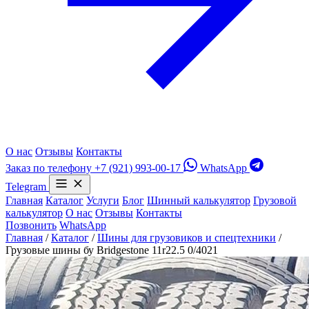
О нас
Отзывы
Контакты
Заказ по телефону
+7 (921) 993-00-17
WhatsApp
Telegram
Главная
Каталог
Услуги
Блог
Шинный калькулятор
Грузовой
калькулятор
О нас
Отзывы
Контакты
Позвонить
WhatsApp
Главная
/
Каталог
/
Шины для грузовиков и спецтехники
/
Грузовые шины бу Bridgestone 11r22.5 0/4021