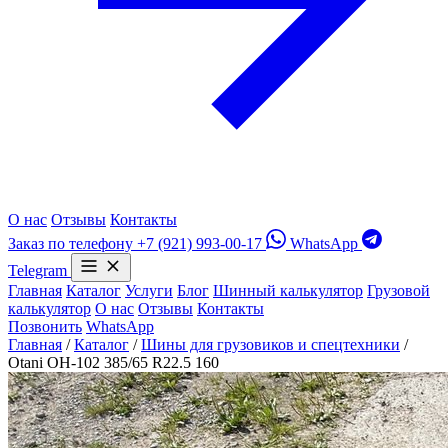
О нас
Отзывы
Контакты
Заказ по телефону
+7 (921) 993-00-17
WhatsApp
Telegram
Главная
Каталог
Услуги
Блог
Шинный калькулятор
Грузовой
калькулятор
О нас
Отзывы
Контакты
Позвонить
WhatsApp
Главная
/
Каталог
/
Шины для грузовиков и спецтехники
/
Otani OH-102 385/65 R22.5 160