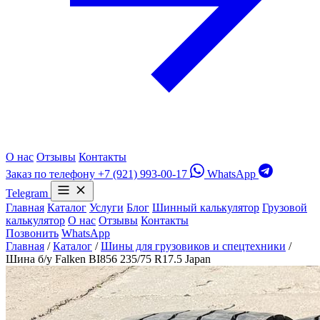
О нас
Отзывы
Контакты
Заказ по телефону
+7 (921) 993-00-17
WhatsApp
Telegram
Главная
Каталог
Услуги
Блог
Шинный калькулятор
Грузовой
калькулятор
О нас
Отзывы
Контакты
Позвонить
WhatsApp
Главная
/
Каталог
/
Шины для грузовиков и спецтехники
/
Шина б/у Falken BI856 235/75 R17.5 Japan